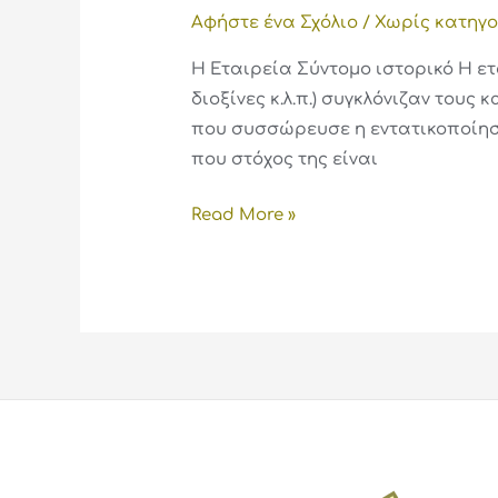
Αφήστε ένα Σχόλιο
/
Χωρίς κατηγ
Η Εταιρεία Σύντομο ιστορικό Η ετ
διοξίνες κ.λ.π.) συγκλόνιζαν του
που συσσώρευσε η εντατικοποίηση
που στόχος της είναι
Read More »