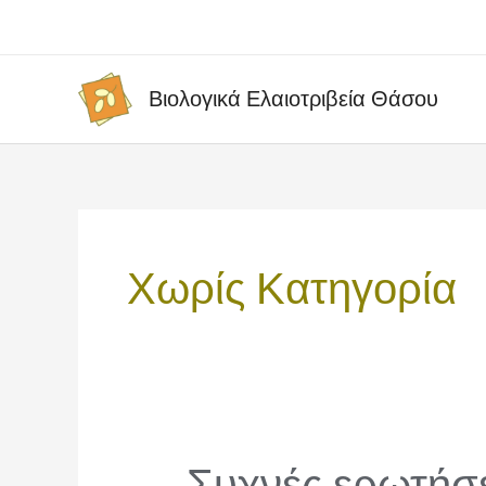
Μετάβαση
στο
περιεχόμενο
Βιολογικά Ελαιοτριβεία Θάσου
Χωρίς Κατηγορία
Συχνές ερωτήσε
Συχνές